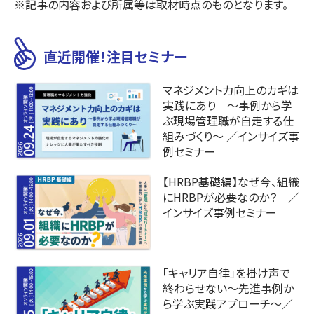
※記事の内容および所属等は取材時点のものとなります。
直近開催！注目セミナー
マネジメント力向上のカギは
実践にあり ～事例から学
ぶ現場管理職が自走する仕
組みづくり～ ／インサイズ事
例セミナー
【HRBP基礎編】なぜ今、組織
にHRBPが必要なのか？ ／
インサイズ事例セミナー
「キャリア自律」を掛け声で
終わらせない〜先進事例か
ら学ぶ実践アプローチ～／